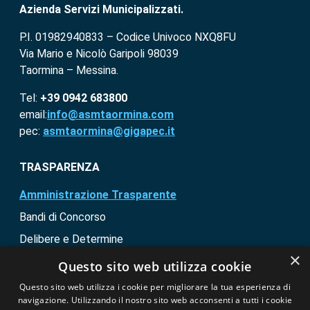
Azienda Servizi Municipalizzati.
P.I. 01982940833 – Codice Univoco NXQ8FU
Via Mario e Nicolò Garipoli 98039
Taormina – Messina.
Tel:
+39 0942 683800
email:
info@asmtaormina.com
pec:
asmtaormina@gigapec.it
TRASPARENZA
Amministrazione Trasparente
Bandi di Concorso
Delibere e Determine
×
Bandi di gara e contratti
Questo sito web utilizza cookie
Questo sito web utilizza i cookie per migliorare la tua esperienza di
SEGUICI SU
navigazione. Utilizzando il nostro sito web acconsenti a tutti i cookie