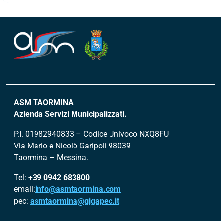
ASM TAORMINA
Azienda Servizi Municipalizzati.
P.I. 01982940833 – Codice Univoco NXQ8FU
Via Mario e Nicolò Garipoli 98039
Taormina – Messina.
Tel:
+39 0942 683800
email:
info@asmtaormina.com
pec:
asmtaormina@gigapec.it