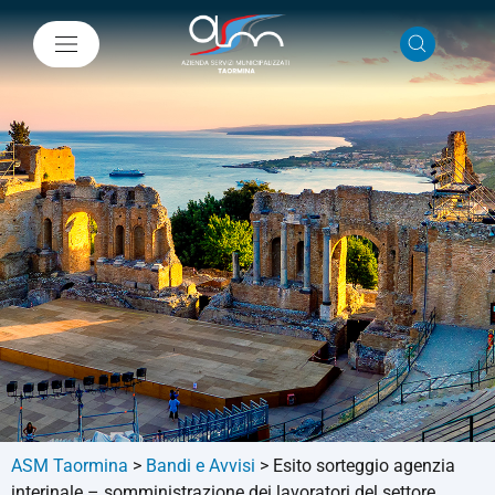
ASM Taormina
>
Bandi e Avvisi
>
Esito sorteggio agenzia
interinale – somministrazione dei lavoratori del settore