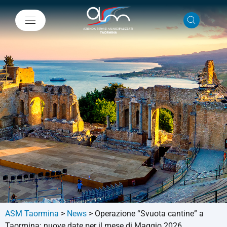
ASM Taormina
>
News
>
Operazione “Svuota cantine” a
Taormina: nuove date per il mese di Maggio 2026