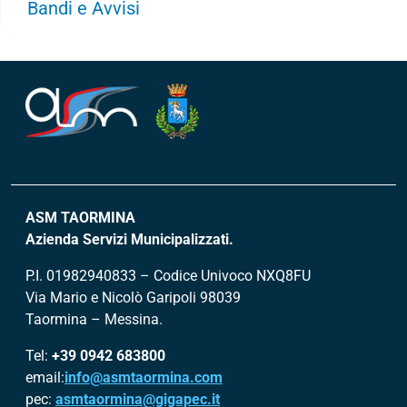
Bandi e Avvisi
ASM TAORMINA
Azienda Servizi Municipalizzati.
P.I. 01982940833 – Codice Univoco NXQ8FU
Via Mario e Nicolò Garipoli 98039
Taormina – Messina.
Tel:
+39 0942 683800
email:
info@asmtaormina.com
pec:
asmtaormina@gigapec.it