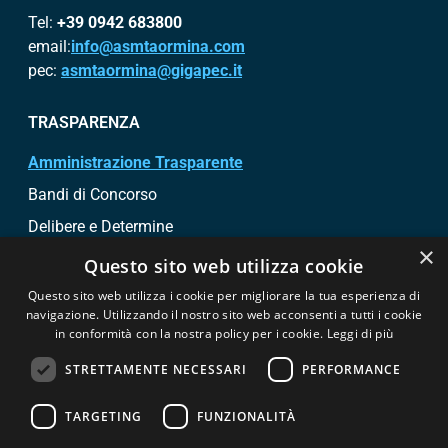
Tel:
+39 0942 683800
email:
info@asmtaormina.com
pec:
asmtaormina@gigapec.it
TRASPARENZA
Amministrazione Trasparente
Bandi di Concorso
Delibere e Determine
×
Bandi di gara e contratti
Questo sito web utilizza cookie
Questo sito web utilizza i cookie per migliorare la tua esperienza di
SEGUICI SU
navigazione. Utilizzando il nostro sito web acconsenti a tutti i cookie
in conformità con la nostra policy per i cookie.
Leggi di più
STRETTAMENTE NECESSARI
PERFORMANCE
TARGETING
FUNZIONALITÀ
© Copyright 2026 - ASM Taormina