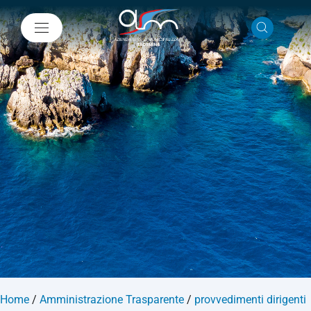
Home
/
Amministrazione Trasparente
/
provvedimenti dirigenti