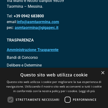
Via Mario e Nicolò Garipoli 98039
Taormina – Messina.
Tel:
+39 0942 683800
email:
info@asmtaormina.com
pec:
asmtaormina@gigapec.it
TRASPARENZA
Amministrazione Trasparente
Bandi di Concorso
Delibere e Determine
×
Bandi di gara e contratti
Questo sito web utilizza cookie
Questo sito web utilizza i cookie per migliorare la tua esperienza di
SEGUICI SU
navigazione. Utilizzando il nostro sito web acconsenti a tutti i cookie
in conformità con la nostra policy per i cookie.
Leggi di più
STRETTAMENTE NECESSARI
PERFORMANCE