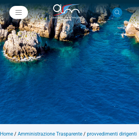
Home
/
Amministrazione Trasparente
/
provvedimenti dirigenti