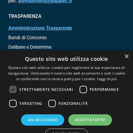
pec:
asmtaormina@gigapec.it
TRASPARENZA
Amministrazione Trasparente
Bandi di Concorso
Delibere e Determine
×
Bandi di gara e contratti
Questo sito web utilizza cookie
Questo sito web utilizza i cookie per migliorare la tua esperienza di
SEGUICI SU
navigazione. Utilizzando il nostro sito web acconsenti a tutti i cookie
in conformità con la nostra policy per i cookie.
Leggi di più
STRETTAMENTE NECESSARI
PERFORMANCE
TARGETING
FUNZIONALITÀ
© Copyright 2026 - ASM Taormina
SALVA E CHIUDI
ACCETTA TUTTO
Informative Privacy