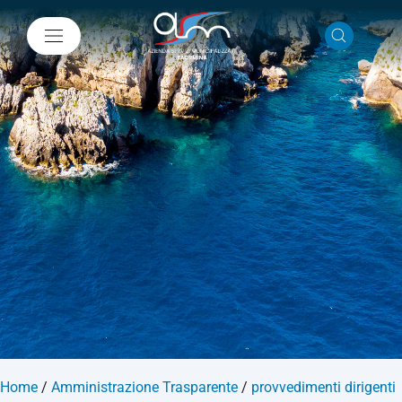
Home
/
Amministrazione Trasparente
/
provvedimenti dirigenti