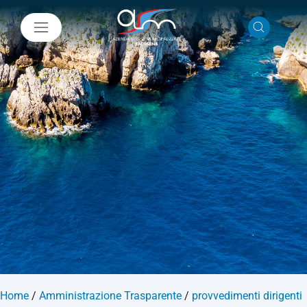
Home
/
Amministrazione Trasparente
/
provvedimenti dirigenti