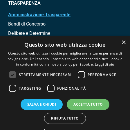
TRASPARENZA
Amministrazione Trasparente
Bandi di Concorso
Delibere e Determine
×
Bandi di gara e contratti
Questo sito web utilizza cookie
Questo sito web utilizza i cookie per migliorare la tua esperienza di
SEGUICI SU
navigazione. Utilizzando il nostro sito web acconsenti a tutti i cookie
in conformità con la nostra policy per i cookie.
Leggi di più
STRETTAMENTE NECESSARI
PERFORMANCE
TARGETING
FUNZIONALITÀ
© Copyright 2026 - ASM Taormina
SALVA E CHIUDI
ACCETTA TUTTO
Informative Privacy
RIFIUTA TUTTO
Cookie policy