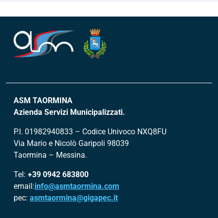
ASM TAORMINA
Azienda Servizi Municipalizzati.
P.I. 01982940833 – Codice Univoco NXQ8FU
Via Mario e Nicolò Garipoli 98039
Taormina – Messina.
Tel:
+39 0942 683800
email:
info@asmtaormina.com
pec:
asmtaormina@gigapec.it