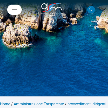
Home
/
Amministrazione Trasparente
/
provvedimenti dirigenti