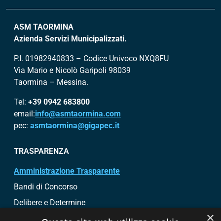
ASM TAORMINA
Azienda Servizi Municipalizzati.
P.I. 01982940833 – Codice Univoco NXQ8FU
Via Mario e Nicolò Garipoli 98039
Taormina – Messina.
Tel:
+39 0942 683800
email:
info@asmtaormina.com
pec:
asmtaormina@gigapec.it
TRASPARENZA
Amministrazione Trasparente
Bandi di Concorso
Delibere e Determine
×
Bandi di gara e contratti